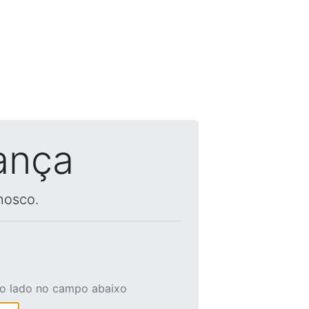
ança
nosco.
ao lado no campo abaixo