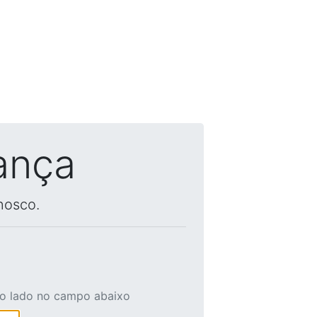
ança
nosco.
ao lado no campo abaixo