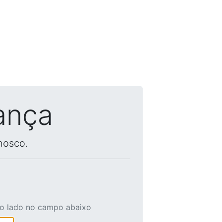
ança
nosco.
ao lado no campo abaixo