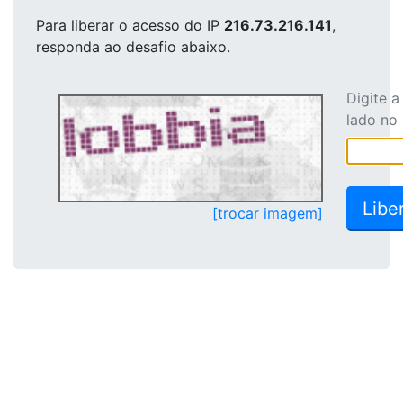
Para liberar o acesso
do IP
216.73.216.141
,
responda ao desafio abaixo.
Digite 
lado no
[trocar imagem]