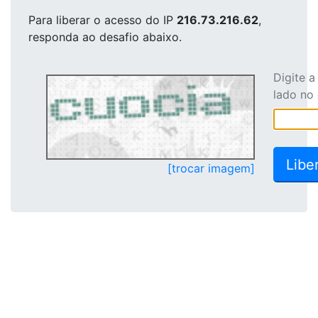
Para liberar o acesso
do IP
216.73.216.62
,
responda ao desafio abaixo.
Digite 
lado no
[trocar imagem]