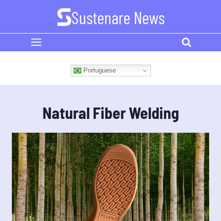
Skip
Sustenare News
to
content
Portuguese
Natural Fiber Welding