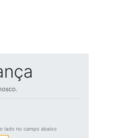
ança
nosco.
ao lado no campo abaixo