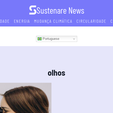
Sustenare News
IDADE
ENERGIA
MUDANÇA CLIMÁTICA
CIRCULARIDADE
C
Portuguese
olhos