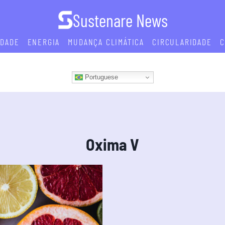
Sustenare News
IDADE
ENERGIA
MUDANÇA CLIMÁTICA
CIRCULARIDADE
C
Portuguese
Oxima V