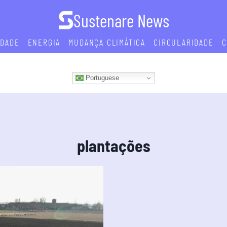
Sustenare News
IDADE
ENERGIA
MUDANÇA CLIMÁTICA
CIRCULARIDADE
C
Portuguese
plantações