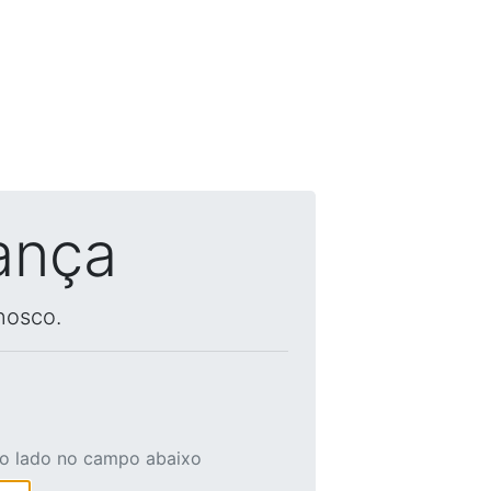
ança
nosco.
ao lado no campo abaixo