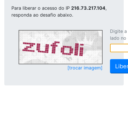
Para liberar o acesso
do IP
216.73.217.104
,
responda ao desafio abaixo.
Digite 
lado no
[trocar imagem]