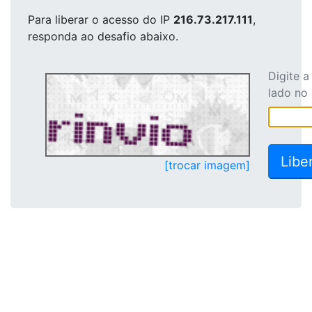
Para liberar o acesso
do IP
216.73.217.111
,
responda ao desafio abaixo.
Digite 
lado no
[trocar imagem]