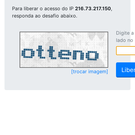
Para liberar o acesso
do IP
216.73.217.150
,
responda ao desafio abaixo.
Digite 
lado no
[trocar imagem]