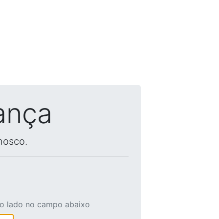
ança
nosco.
ao lado no campo abaixo