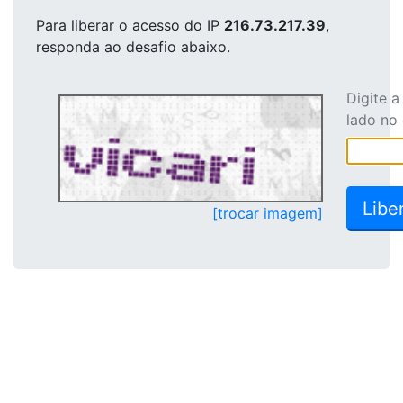
Para liberar o acesso
do IP
216.73.217.39
,
responda ao desafio abaixo.
Digite 
lado no
[trocar imagem]