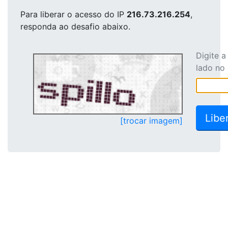
Para liberar o acesso
do IP
216.73.216.254
,
responda ao desafio abaixo.
Digite 
lado no
[trocar imagem]