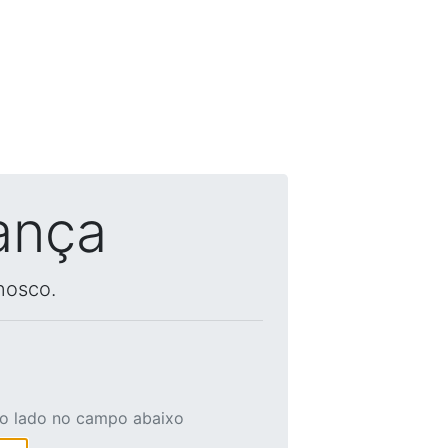
ança
nosco.
ao lado no campo abaixo