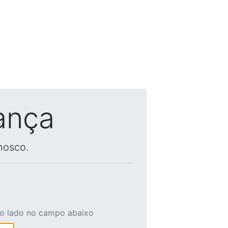
ança
nosco.
ao lado no campo abaixo