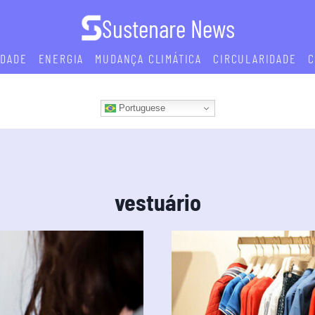
Sustenare News
IDADE
ENERGIA
MUDANÇA CLIMÁTICA
CIRCULARIDADE
C
Portuguese
vestuário