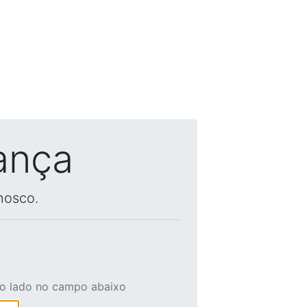
ança
nosco.
ao lado no campo abaixo