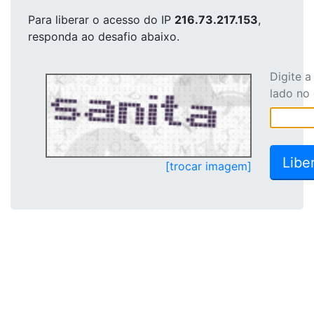
Para liberar o acesso
do IP
216.73.217.153
,
responda ao desafio abaixo.
Digite 
lado no
[trocar imagem]