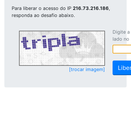
Para liberar o acesso
do IP
216.73.216.186
,
responda ao desafio abaixo.
Digite 
lado no
[trocar imagem]