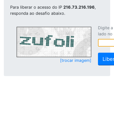
Para liberar o acesso
do IP
216.73.216.196
,
responda ao desafio abaixo.
Digite 
lado no
[trocar imagem]