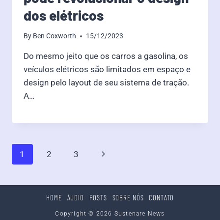
dos elétricos
By
Ben Coxworth
15/12/2023
Do mesmo jeito que os carros a gasolina, os
veículos elétricos são limitados em espaço e
design pelo layout de seu sistema de tração.
A…
Page
Next
1
2
3
navigation
Page
HOME
ÁUDIO
POSTS
SOBRE NÓS
CONTATO
Copyright © 2026 Sustenare News