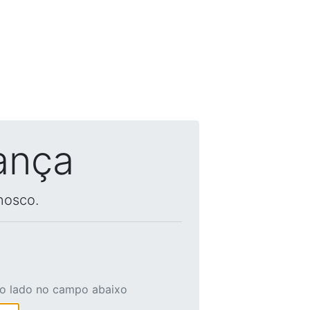
ança
nosco.
ao lado no campo abaixo