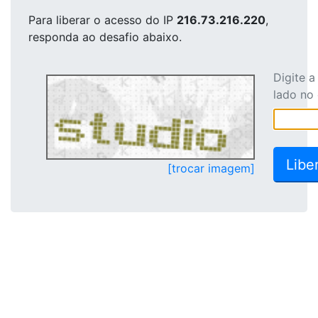
Para liberar o acesso
do IP
216.73.216.220
,
responda ao desafio abaixo.
Digite 
lado no
[trocar imagem]