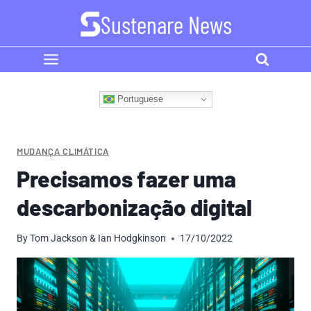
Skip
Sustenare News
to
content
Portuguese
MUDANÇA CLIMÁTICA
Precisamos fazer uma
descarbonização digital
By
Tom Jackson & Ian Hodgkinson
17/10/2022