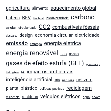
agricultura
aquecimento global
alimento
carbono
bateria
BEV
biodiversidade
biodiesel
CO2
combustíveis fósseis
celular
circularidade
economia circular
design
eletricidade
descarte
emissão
energia elétrica
emprego
energia renovável
ESG
floresta
gases de efeito estufa (GEE)
governança
impactos ambientais
IA
hidrogênio
inteligência artificial
net zero
lítio
natureza
reciclagem
plástico
planta
políticas públicas
veículos elétricos
resíduos
água
residência
árvore