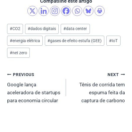
Compatilhe este artigo
Post
#
CO2
#
dados digitais
#
data center
Tags:
#
energia elétrica
#
gases de efeito estufa (GEE)
#
IoT
#
net zero
Post
PREVIOUS
NEXT
Google lança
Tênis de corrida tem
navigation
aceleradora de startups
espuma feita da
para economia circular
captura de carbono