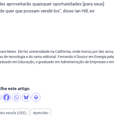
les aproveitarão quaisquer oportunidades [para seus]
e quer que possam vendê-los”, disse Ian Hill, ex-
are News. Ele fez universidade na Califórnia, onde morou por dez anos,
s de tecnologia e do ramo editorial. Fernando é Doutor em Energia
pela
raduado em Educação
, e
graduado em Administração de Empresas e em
lhe este artigo
eito estufa (GEE)
#
petróleo