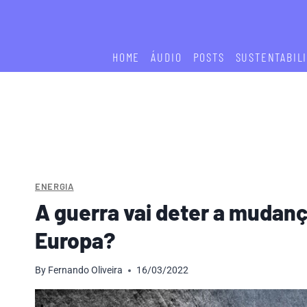
Skip
to
content
HOME
ÁUDIO
POSTS
SUSTENTABIL
ENERGIA
A guerra vai deter a mudanç
Europa?
By
Fernando Oliveira
16/03/2022