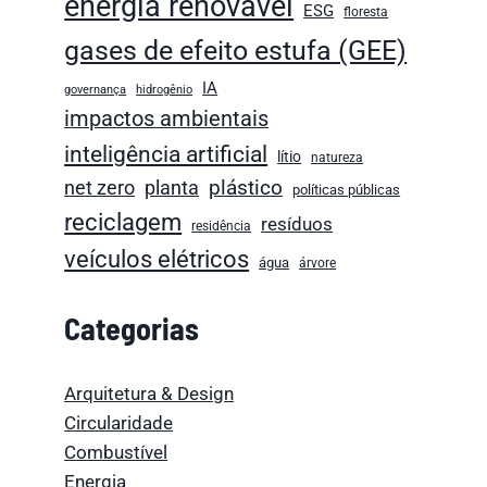
energia renovável
ESG
floresta
gases de efeito estufa (GEE)
IA
governança
hidrogênio
impactos ambientais
inteligência artificial
lítio
natureza
plástico
net zero
planta
políticas públicas
reciclagem
resíduos
residência
veículos elétricos
água
árvore
Categorias
Arquitetura & Design
Circularidade
Combustível
Energia