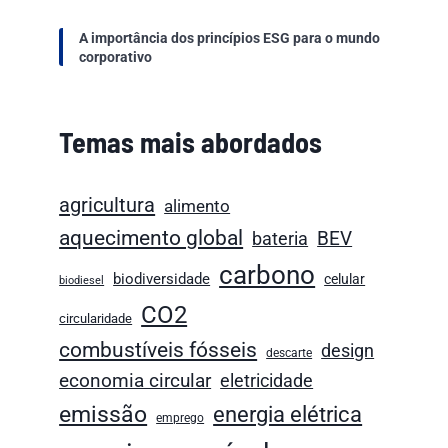
A importância dos princípios ESG para o mundo
corporativo
Temas mais abordados
agricultura
alimento
aquecimento global
BEV
bateria
carbono
biodiversidade
celular
biodiesel
CO2
circularidade
combustíveis fósseis
design
descarte
economia circular
eletricidade
emissão
energia elétrica
emprego