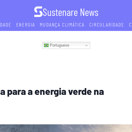
Sustenare News
IDADE
ENERGIA
MUDANÇA CLIMÁTICA
CIRCULARIDADE
C
Portuguese
a para a energia verde na