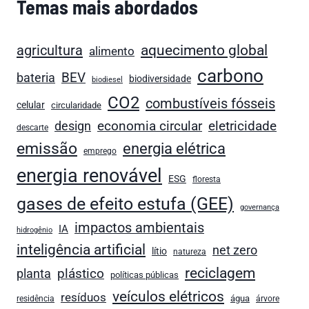
Temas mais abordados
agricultura
aquecimento global
alimento
carbono
bateria
BEV
biodiversidade
biodiesel
CO2
combustíveis fósseis
celular
circularidade
economia circular
design
eletricidade
descarte
emissão
energia elétrica
emprego
energia renovável
ESG
floresta
gases de efeito estufa (GEE)
governança
impactos ambientais
IA
hidrogênio
inteligência artificial
net zero
lítio
natureza
reciclagem
plástico
planta
políticas públicas
veículos elétricos
resíduos
água
residência
árvore