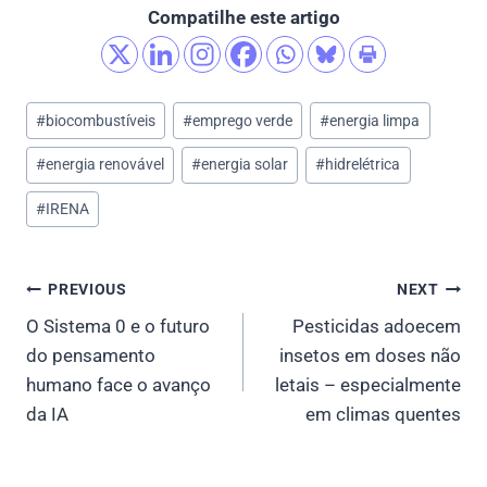
Compatilhe este artigo
Post
#
biocombustíveis
#
emprego verde
#
energia limpa
Tags:
#
energia renovável
#
energia solar
#
hidrelétrica
#
IRENA
Post
PREVIOUS
NEXT
O Sistema 0 e o futuro
Pesticidas adoecem
navigation
do pensamento
insetos em doses não
humano face o avanço
letais – especialmente
da IA
em climas quentes