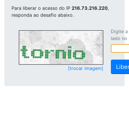
Para liberar o acesso
do IP
216.73.216.220
,
responda ao desafio abaixo.
Digite 
lado no
[trocar imagem]