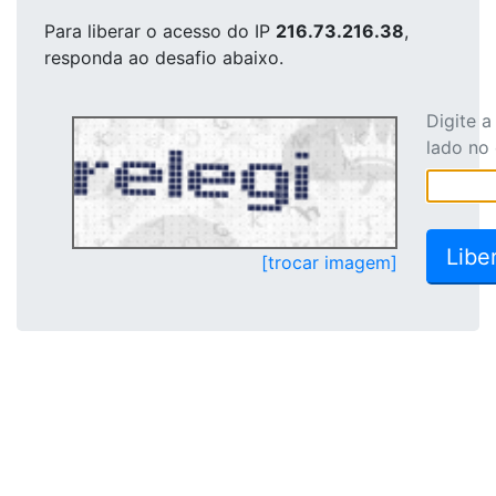
Para liberar o acesso
do IP
216.73.216.38
,
responda ao desafio abaixo.
Digite 
lado no
[trocar imagem]