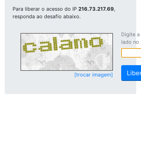
Para liberar o acesso
do IP
216.73.217.69
,
responda ao desafio abaixo.
Digite 
lado no
[trocar imagem]