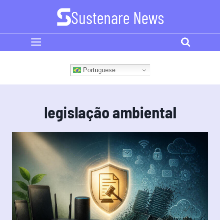
Skip
Sustenare News
to
content
Portuguese
legislação ambiental