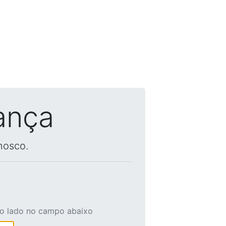
ança
nosco.
ao lado no campo abaixo