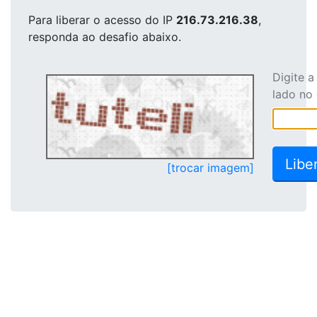
Para liberar o acesso
do IP
216.73.216.38
,
responda ao desafio abaixo.
Digite 
lado no
[trocar imagem]