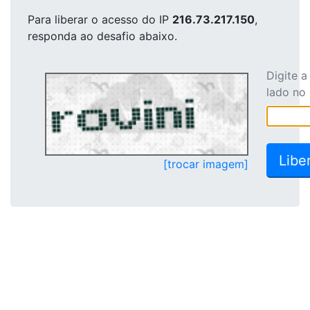
Para liberar o acesso
do IP
216.73.217.150
,
responda ao desafio abaixo.
Digite 
lado no
[trocar imagem]