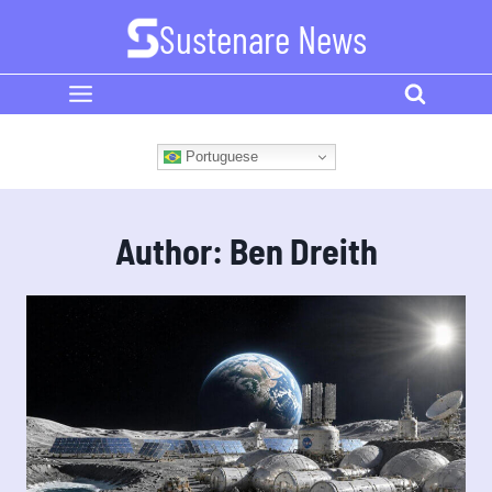
Skip
Sustenare News
to
content
Portuguese
Author: Ben Dreith