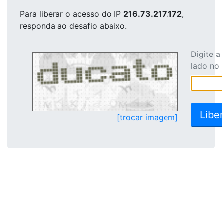
Para liberar o acesso
do IP
216.73.217.172
,
responda ao desafio abaixo.
Digite 
lado no
[trocar imagem]