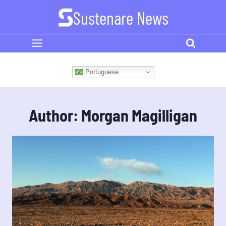
Skip
Sustenare News
to
content
Portuguese
Author: Morgan Magilligan