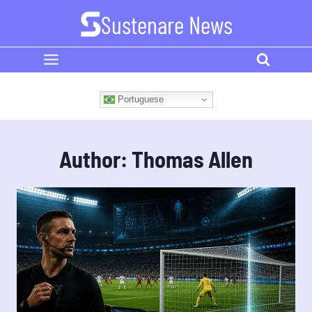
Skip
Sustenare News
to
content
Portuguese
Author: Thomas Allen