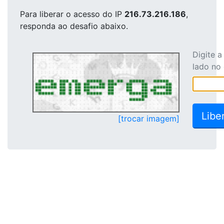
Para liberar o acesso
do IP
216.73.216.186
,
responda ao desafio abaixo.
Digite 
lado no
[trocar imagem]