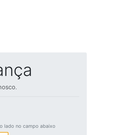
ança
nosco.
ao lado no campo abaixo