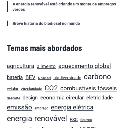
A energia renovável está criando um monte de empregos
verdes
Breve história do biodiesel no mundo
Temas mais abordados
aquecimento global
agricultura
alimento
carbono
BEV
bateria
biodiversidade
biodiesel
CO2
combustíveis fósseis
celular
circularidade
economia circular
design
eletricidade
descarte
emissão
energia elétrica
emprego
energia renovável
ESG
floresta