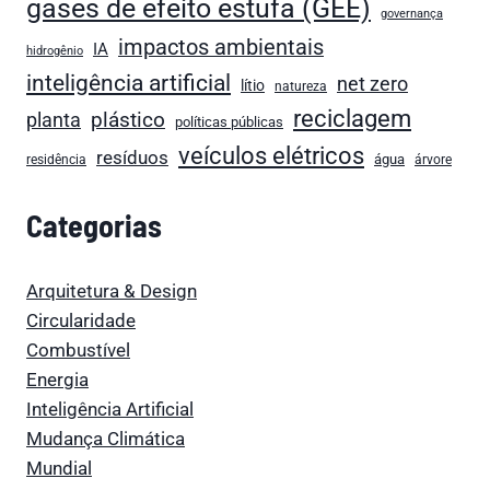
gases de efeito estufa (GEE)
governança
impactos ambientais
IA
hidrogênio
inteligência artificial
net zero
lítio
natureza
reciclagem
plástico
planta
políticas públicas
veículos elétricos
resíduos
água
residência
árvore
Categorias
Arquitetura & Design
Circularidade
Combustível
Energia
Inteligência Artificial
Mudança Climática
Mundial