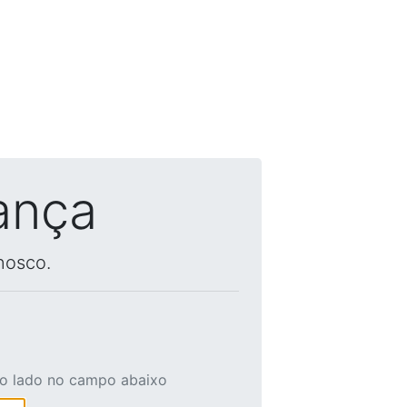
ança
nosco.
ao lado no campo abaixo