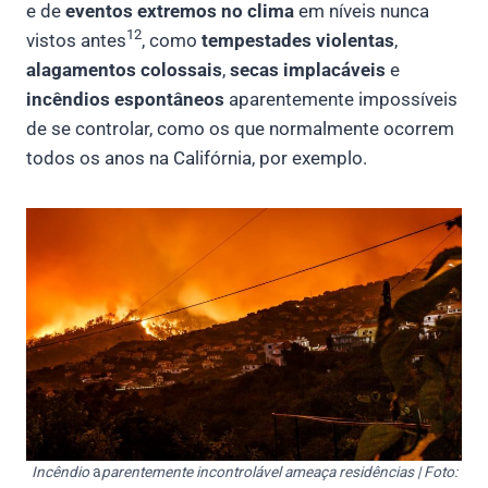
e de
eventos extremos no clima
em níveis nunca
12
vistos antes
, como
tempestades violentas
,
alagamentos colossais
,
secas implacáveis
e
incêndios espontâneos
aparentemente impossíveis
de se controlar, como os que normalmente ocorrem
todos os anos na Califórnia, por exemplo.
Incêndio
a
parentemente incontrolável ameaça residências | Foto: