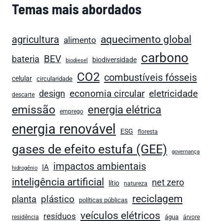
Temas mais abordados
agricultura
aquecimento global
alimento
carbono
bateria
BEV
biodiversidade
biodiesel
CO2
combustíveis fósseis
celular
circularidade
economia circular
design
eletricidade
descarte
emissão
energia elétrica
emprego
energia renovável
ESG
floresta
gases de efeito estufa (GEE)
governança
impactos ambientais
IA
hidrogênio
inteligência artificial
net zero
lítio
natureza
reciclagem
plástico
planta
políticas públicas
veículos elétricos
resíduos
água
residência
árvore