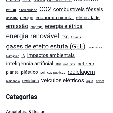
biodiversidade
biodiesel
CO2
combustíveis fósseis
celular
circularidade
economia circular
design
eletricidade
descarte
emissão
energia elétrica
emprego
energia renovável
ESG
floresta
gases de efeito estufa (GEE)
governança
impactos ambientais
IA
hidrogênio
inteligência artificial
net zero
lítio
natureza
reciclagem
plástico
planta
políticas públicas
veículos elétricos
resíduos
água
residência
árvore
Categorias
Arquitetura & Design