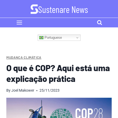
Skip
Sustenare News
to
content
Portuguese
MUDANÇA CLIMÁTICA
O que é COP? Aqui está uma
explicação prática
By
Joel Makower
25/11/2023