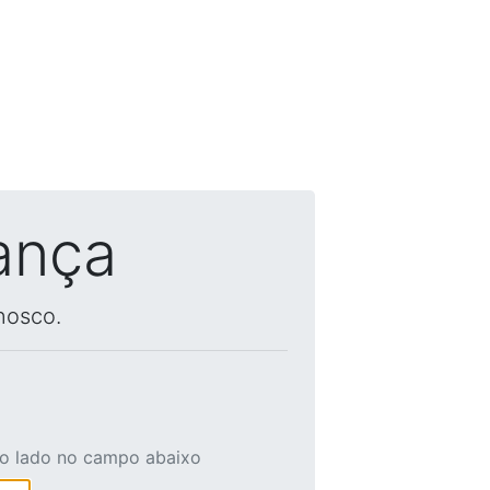
ança
nosco.
ao lado no campo abaixo