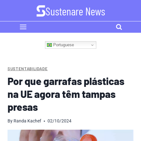
Skip
Sustenare News
to
content
Portuguese
SUSTENTABILIDADE
Por que garrafas plásticas
na UE agora têm tampas
presas
By
Randa Kachef
02/10/2024