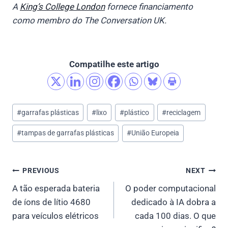
A
King’s College London
fornece financiamento
como membro do The Conversation UK.
Compatilhe este artigo
Post
#
garrafas plásticas
#
lixo
#
plástico
#
reciclagem
Tags:
#
tampas de garrafas plásticas
#
União Europeia
Post
PREVIOUS
NEXT
A tão esperada bateria
O poder computacional
navigation
de íons de lítio 4680
dedicado à IA dobra a
para veículos elétricos
cada 100 dias. O que