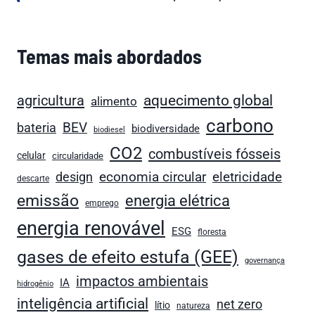
Temas mais abordados
aquecimento global
agricultura
alimento
carbono
bateria
BEV
biodiversidade
biodiesel
CO2
combustíveis fósseis
celular
circularidade
economia circular
design
eletricidade
descarte
emissão
energia elétrica
emprego
energia renovável
ESG
floresta
gases de efeito estufa (GEE)
governança
impactos ambientais
IA
hidrogênio
inteligência artificial
net zero
lítio
natureza