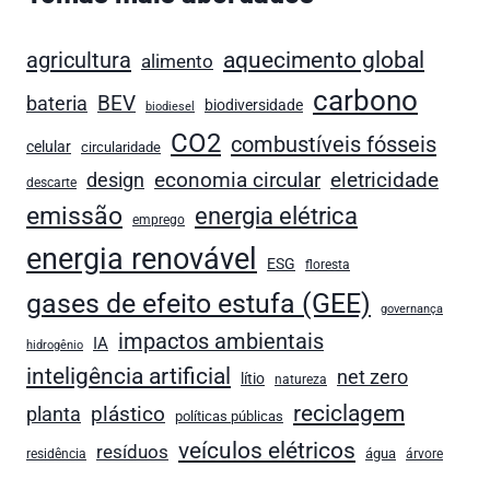
agricultura
aquecimento global
alimento
carbono
bateria
BEV
biodiversidade
biodiesel
CO2
combustíveis fósseis
celular
circularidade
economia circular
design
eletricidade
descarte
emissão
energia elétrica
emprego
energia renovável
ESG
floresta
gases de efeito estufa (GEE)
governança
impactos ambientais
IA
hidrogênio
inteligência artificial
net zero
lítio
natureza
reciclagem
plástico
planta
políticas públicas
veículos elétricos
resíduos
água
residência
árvore