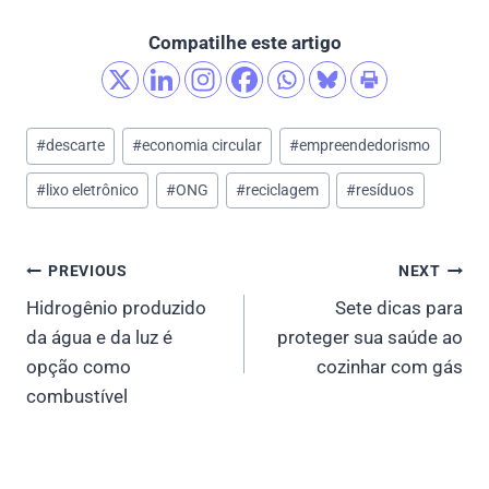
Compatilhe este artigo
Post
#
descarte
#
economia circular
#
empreendedorismo
Tags:
#
lixo eletrônico
#
ONG
#
reciclagem
#
resíduos
Post
PREVIOUS
NEXT
Hidrogênio produzido
Sete dicas para
navigation
da água e da luz é
proteger sua saúde ao
opção como
cozinhar com gás
combustível